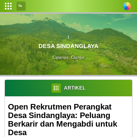
Login
Admin
Layanan
DESA SINDANGLAYA
Mandiri
Cipanas, Cianjur
Profil
Desa
Pemerintahan
Desa
ARTIKEL
Data
Open Rekrutmen Perangkat
Desa
Desa Sindanglaya: Peluang
Produk
Berkarir dan Mengabdi untuk
Hukum
Desa