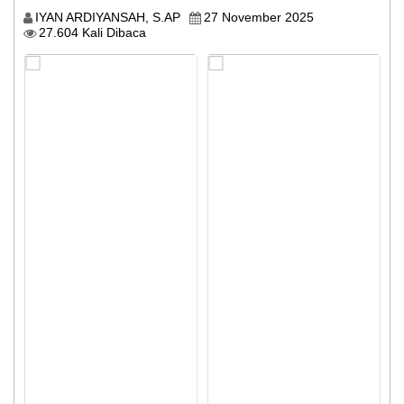
Informasi
IYAN ARDIYANSAH, S.AP
27 November 2025
Publik
27.604 Kali Dibaca
Peta
Desa
Status
IDM
Lapak
Desa
Pengaduan
Status
SDGs
Program
Kerja