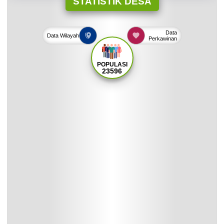
STATISTIK DESA
Data
Data
Wilayah
Perkawinan
POPULASI
23596