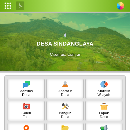
Login
Admin
Layanan
DESA SINDANGLAYA
Mandiri
Cipanas, Cianjur
Profil
Desa
Pemerintahan
Desa
Identitas
Aparatur
Statistik
Desa
Desa
Wilayah
Data
Desa
Galeri
Bangun
Lapak
Produk
Foto
Desa
Desa
Hukum