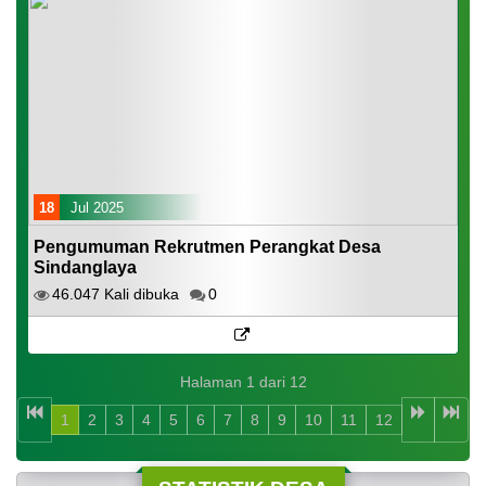
18
Jul 2025
Pengumuman Rekrutmen Perangkat Desa
Sindanglaya
46.047 Kali dibuka
0
Halaman 1 dari 12
1
2
3
4
5
6
7
8
9
10
11
12