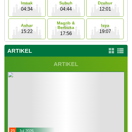
Pembangunan
Imsak
Subuh
Dzuhur
04:34
04:44
12:01
Galeri
Magrib &
Ashar
Isya
Berbuka
15:22
19:07
17:56
ARTIKEL
ARTIKEL
23
Jul 2026