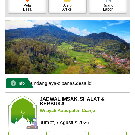
Informasi
Peta
Arsip
Ruang
Desa
Artikel
Lapor
Publik
Peta
Desa
Status
IDM
Lapak
Desa
Pengaduan
Info
s://sindanglaya-cipanas.desa.id
Status
JADWAL IMSAK, SHALAT &
SDGs
BERBUKA
Wilayah Kabupaten Cianjur
Program
Kerja
Jum'at, 7 Agustus 2026